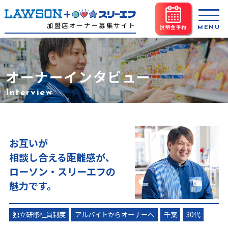
加盟店オーナー募集サイト
説明会予約
オーナーインタビュー
Interview
お互いが
相談し合える距離感が、
ローソン・スリーエフの
魅力です。
独立研修社員制度
アルバイトからオーナーへ
千葉
30代